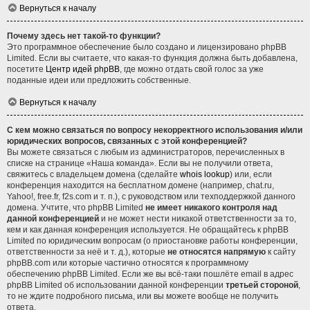
Вернуться к началу
Почему здесь нет такой-то функции?
Это программное обеспечение было создано и лицензировано phpBB
Limited. Если вы считаете, что какая-то функция должна быть добавлена,
посетите
Центр идей phpBB
, где можно отдать свой голос за уже
поданные идеи или предложить собственные.
Вернуться к началу
С кем можно связаться по вопросу некорректного использования и/или
юридических вопросов, связанных с этой конференцией?
Вы можете связаться с любым из администраторов, перечисленных в
списке на странице «Наша команда». Если вы не получили ответа,
свяжитесь с владельцем домена (сделайте
whois lookup
) или, если
конференция находится на бесплатном домене (например, chat.ru,
Yahoo!, free.fr, f2s.com и т. п.), с руководством или техподдержкой данного
домена. Учтите, что phpBB Limited
не имеет никакого контроля над
данной конференцией
и не может нести никакой ответственности за то,
кем и как данная конференция используется. Не обращайтесь к phpBB
Limited по юридическим вопросам (о приостановке работы конференции,
ответственности за неё и т. д.), которые
не относятся напрямую
к сайту
phpBB.com или которые частично относятся к программному
обеспечению phpBB Limited. Если же вы всё-таки пошлёте email в адрес
phpBB Limited об использовании данной конференции
третьей стороной
,
то не ждите подробного письма, или вы можете вообще не получить
ответа.