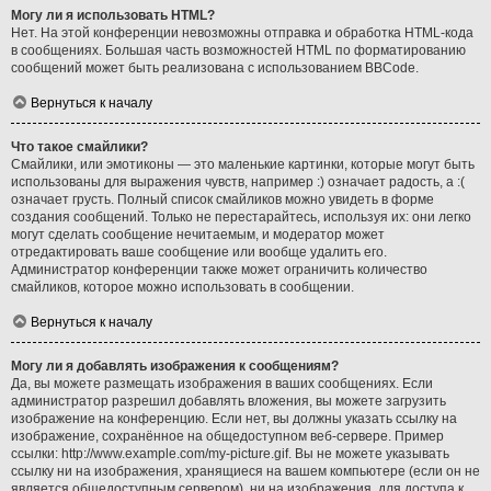
Могу ли я использовать HTML?
Нет. На этой конференции невозможны отправка и обработка HTML-кода
в сообщениях. Большая часть возможностей HTML по форматированию
сообщений может быть реализована с использованием BBCode.
Вернуться к началу
Что такое смайлики?
Смайлики, или эмотиконы — это маленькие картинки, которые могут быть
использованы для выражения чувств, например :) означает радость, а :(
означает грусть. Полный список смайликов можно увидеть в форме
создания сообщений. Только не перестарайтесь, используя их: они легко
могут сделать сообщение нечитаемым, и модератор может
отредактировать ваше сообщение или вообще удалить его.
Администратор конференции также может ограничить количество
смайликов, которое можно использовать в сообщении.
Вернуться к началу
Могу ли я добавлять изображения к сообщениям?
Да, вы можете размещать изображения в ваших сообщениях. Если
администратор разрешил добавлять вложения, вы можете загрузить
изображение на конференцию. Если нет, вы должны указать ссылку на
изображение, сохранённое на общедоступном веб-сервере. Пример
ссылки: http://www.example.com/my-picture.gif. Вы не можете указывать
ссылку ни на изображения, хранящиеся на вашем компьютере (если он не
является общедоступным сервером), ни на изображения, для доступа к