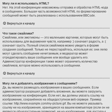
Могу ли я использовать HTML?
Нет. На этой конференции невозможны отправка и обработка HTML-кода
в сообщениях. Большая часть возможностей HTML по форматированию
сообщений может быть реализована с использованием BBCode.
Вернуться к началу
Что такое смайлики?
Смайлики, или эмотиконы — это маленькие картинки, которые могут быть
использованы для выражения чувств, например :) означает радость, а :(
означает грусть. Полный список смайликов можно увидеть в форме
создания сообщений. Только не перестарайтесь, используя их: они легко
могут сделать сообщение нечитаемым, и модератор может
отредактировать ваше сообщение или вообще удалить его.
Администратор конференции также может ограничить количество
смайликов, которое можно использовать в сообщении.
Вернуться к началу
Могу ли я добавлять изображения к сообщениям?
Да, вы можете размещать изображения в ваших сообщениях. Если
администратор разрешил добавлять вложения, вы можете загрузить
изображение на конференцию. Если нет, вы должны указать ссылку на
изображение, сохранённое на общедоступном веб-сервере. Пример
ссылки: http://www.example.com/my-picture.gif. Вы не можете указывать
ссылку ни на изображения, хранящиеся на вашем компьютере (если он не
является общедоступным сервером), ни на изображения, для доступа к