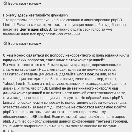
Вернуться к началу
Почему здесь нет такой-то функции?
Это программное обеспечение было создано и лицензировано phpBB
Limited. Если вы считаете, что какая-то функция должна быть добавлена,
посетите
Центр идей phpBB
, где можно отдать свой голос за уже
поданные идеи или предложить собственные.
Вернуться к началу
С кем можно связаться по вопросу некорректного использования и/или
юридических вопросов, связанных с этой конференцией?
Вы можете связаться с любым из администраторов, перечисленных в
списке на странице «Наша команда». Если вы не получили ответа,
свяжитесь с владельцем домена (сделайте
whois lookup
) или, если
конференция находится на бесплатном домене (например, chat.ru,
Yahoo!, free.fr, f2s.com и т. п.), с руководством или техподдержкой данного
домена. Учтите, что phpBB Limited
не имеет никакого контроля над
данной конференцией
и не может нести никакой ответственности за то,
кем и как данная конференция используется. Не обращайтесь к phpBB
Limited по юридическим вопросам (о приостановке работы конференции,
ответственности за неё и т. д.), которые
не относятся напрямую
к сайту
phpBB.com или которые частично относятся к программному
обеспечению phpBB Limited. Если же вы всё-таки пошлёте email в адрес
phpBB Limited об использовании данной конференции
третьей стороной
,
то не ждите подробного письма, или вы можете вообще не получить
ответа.