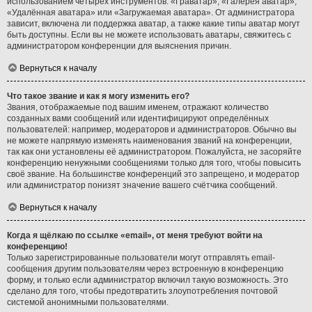
использованием четырёх инструментов: «Граватар», «Галерея аватар»,
«Удалённая аватара» или «Загружаемая аватара». От администратора
зависит, включена ли поддержка аватар, а также какие типы аватар могут
быть доступны. Если вы не можете использовать аватары, свяжитесь с
администратором конференции для выяснения причин.
Вернуться к началу
Что такое звание и как я могу изменить его?
Звания, отображаемые под вашим именем, отражают количество
созданных вами сообщений или идентифицируют определённых
пользователей: например, модераторов и администраторов. Обычно вы
не можете напрямую изменять наименования званий на конференции,
так как они установлены её администратором. Пожалуйста, не засоряйте
конференцию ненужными сообщениями только для того, чтобы повысить
своё звание. На большинстве конференций это запрещено, и модератор
или администратор понизят значение вашего счётчика сообщений.
Вернуться к началу
Когда я щёлкаю по ссылке «email», от меня требуют войти на
конференцию!
Только зарегистрированные пользователи могут отправлять email-
сообщения другим пользователям через встроенную в конференцию
форму, и только если администратор включил такую возможность. Это
сделано для того, чтобы предотвратить злоупотребления почтовой
системой анонимными пользователями.