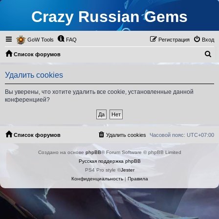
Crazy Russian Gems
GoW Tools
FAQ
Регистрация
Вход
П
Список форумов
о
Удалить cookies
и
с
Вы уверены, что хотите удалить все cookie, установленные данной
конференцией?
к
Список форумов
Удалить cookies
Часовой пояс:
UTC+07:00
Создано на основе
phpBB
® Forum Software © phpBB Limited
Русская поддержка phpBB
PS4 Pro style ©
Jester
Конфиденциальность
|
Правила