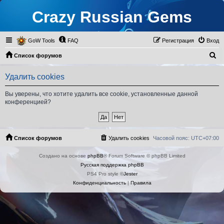
Crazy Russian Gems
GoW Tools
FAQ
Регистрация
Вход
П
Список форумов
о
Удалить cookies
и
с
Вы уверены, что хотите удалить все cookie, установленные данной
конференцией?
к
Список форумов
Удалить cookies
Часовой пояс:
UTC+07:00
Создано на основе
phpBB
® Forum Software © phpBB Limited
Русская поддержка phpBB
PS4 Pro style ©
Jester
Конфиденциальность
|
Правила