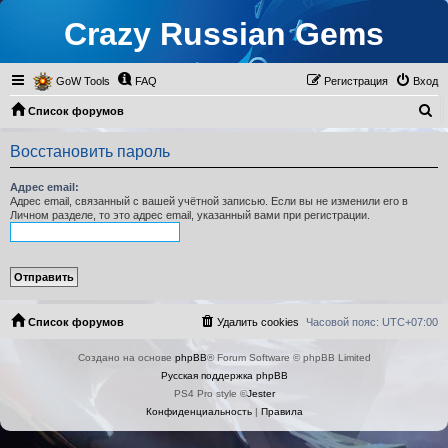
Crazy Russian Gems
GoW Tools
FAQ
Регистрация
Вход
П
Список форумов
о
Восстановить пароль
и
с
Адрес email:
Адрес email, связанный с вашей учётной записью. Если вы не изменили его в
к
Личном разделе, то это адрес email, указанный вами при регистрации.
Список форумов
Удалить cookies
Часовой пояс:
UTC+07:00
Создано на основе
phpBB
® Forum Software © phpBB Limited
Русская поддержка phpBB
PS4 Pro style ©
Jester
Конфиденциальность
|
Правила