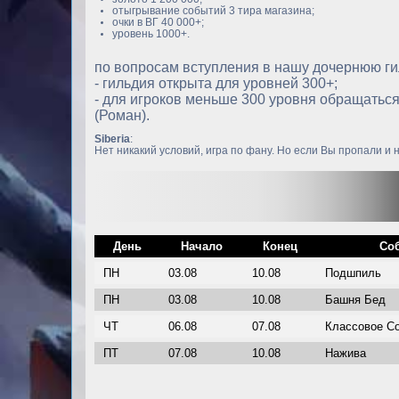
отыгрывание событий 3 тира магазина;
очки в ВГ 40 000+;
уровень 1000+.
по вопросам вступления в нашу дочернюю г
- гильдия открыта для уровней 300+;
- для игроков меньше 300 уровня обращаться
(Роман).
Siberia
:
Нет никакий условий, игра по фану. Но если Вы пропали и н
День
Начало
Конец
Со
ПН
03.08
10.08
Подшпиль
ПН
03.08
10.08
Башня Бед
ЧТ
06.08
07.08
Классовое С
ПТ
07.08
10.08
Нажива