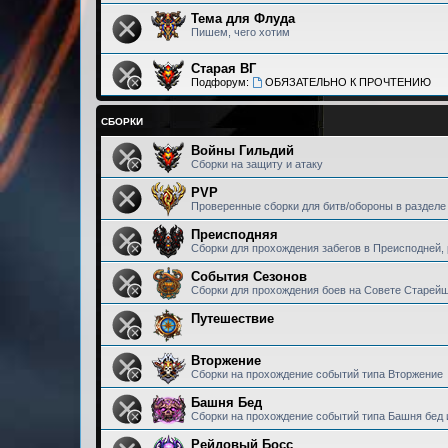
Тема для Флуда
Пишем, чего хотим
Старая ВГ
Подфорум:
ОБЯЗАТЕЛЬНО К ПРОЧТЕНИЮ
СБОРКИ
Войны Гильдий
Сборки на защиту и атаку
PVP
Проверенные сборки для битв/обороны в разделе
Преисподняя
Сборки для прохождения забегов в Преисподней,
События Сезонов
Сборки для прохождения боев на Совете Старей
Путешествие
Вторжение
Сборки на прохождение событий типа Вторжение
Башня Бед
Сборки на прохождение событий типа Башня бед 
Рейдовый Босс