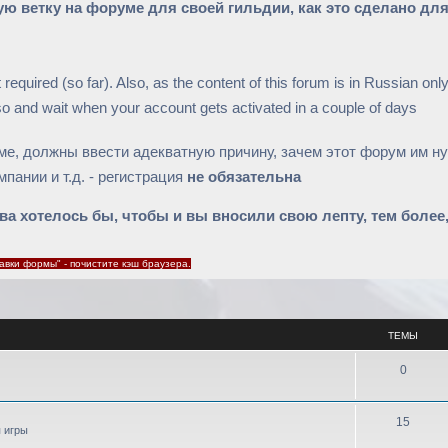
ю ветку на форуме для своей гильдии, как это сделано для
 required (so far). Also, as the content of this forum is in Russian onl
o so and wait when your account gets activated in a couple of days
е, должны ввести адекватную причину, зачем этот форум им нуж
пании и т.д. - регистрация
не обязательна
а хотелось бы, чтобы и вы вносили свою лепту, тем более
вки формы" - почистите кэш браузера.
ТЕМЫ
Т
0
е
м
Т
15
я игры
ы
е