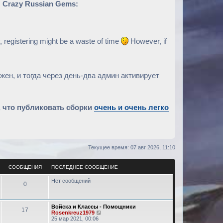
 Crazy Russian Gems:
y, registering might be a waste of time
However, if
ен, и тогда через день-два админ активирует
, что публиковать сборки
очень и очень легко
Текущее время: 07 авг 2026, 11:10
СООБЩЕНИЯ
ПОСЛЕДНЕЕ СООБЩЕНИЕ
Нет сообщений
С
0
о
П
Войска и Классы - Помощники
о
С
17
о
П
Rosenkreuz1979
с
е
25 мар 2021, 00:06
б
о