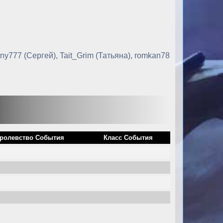
777 (Сергей), Tait_Grim (Татьяна), romkan78
ролевство События
Класс События