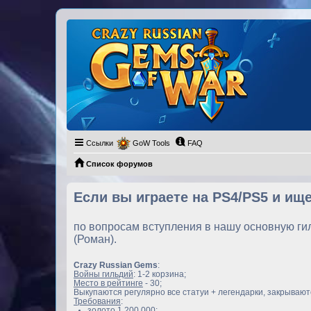
Ссылки
GoW Tools
FAQ
Список форумов
Если вы играете на PS4/PS5 и ищ
по вопросам вступления в нашу основную г
(Роман).
Crazy Russian Gems
:
Войны гильдий
: 1-2 корзина;
Место в рейтинге
- 30;
Выкупаются регулярно все статуи + легендарки, закрывают
Требования
:
золото 1 200 000;