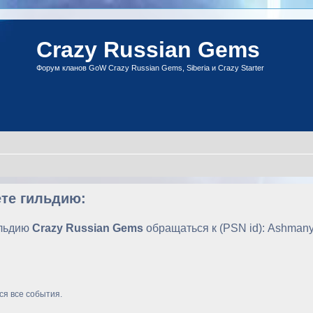
Crazy Russian Gems
Форум кланов GoW Crazy Russian Gems, Siberia и Crazy Starter
ете гильдию:
ильдию
Crazy Russian Gems
обращаться к (PSN id): Ashmany7
ся все события.