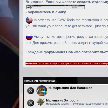
Внимание! Если вы желаете создать отдельну
- обращайтесь в личку
In order to use GoW Tools the registration is not
you still want your account to get activated - just d
Аккаунты, которые регистрируются на форум
его. Для просмотра спойлеров, задач текущей кам
Граждане форумчане! Помимо потребительств
Внимание!
если при входе на форум возникает ошибка "Ошибка отпра
ПОЛЕЗНАЯ ИНФОРМАЦИЯ
Информация Для Новичков
Маленькие Хитрости
Небольшие уловки, и руководства для облегчени