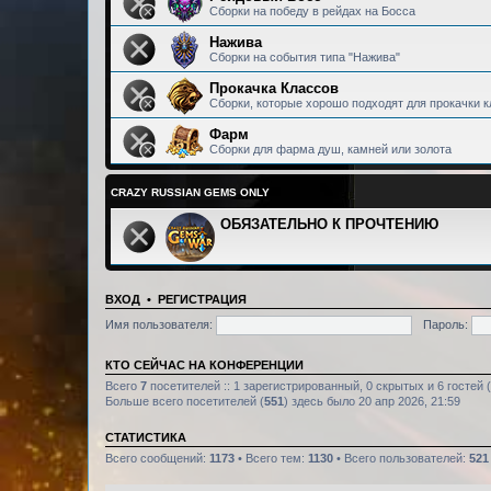
Сборки на победу в рейдах на Босса
Нажива
Сборки на события типа "Нажива"
Прокачка Классов
Сборки, которые хорошо подходят для прокачки 
Фарм
Сборки для фарма душ, камней или золота
CRAZY RUSSIAN GEMS ONLY
ОБЯЗАТЕЛЬНО К ПРОЧТЕНИЮ
ВХОД
•
РЕГИСТРАЦИЯ
Имя пользователя:
Пароль:
КТО СЕЙЧАС НА КОНФЕРЕНЦИИ
Всего
7
посетителей :: 1 зарегистрированный, 0 скрытых и 6 гостей
Больше всего посетителей (
551
) здесь было 20 апр 2026, 21:59
СТАТИСТИКА
Всего сообщений:
1173
• Всего тем:
1130
• Всего пользователей:
521