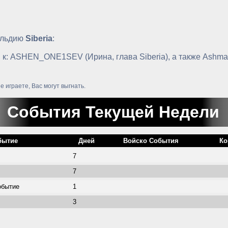
ильдию
Siberia
:
 к: ASHEN_ONE1SEV (Ирина, глава Siberia), а также Ashmany
е играете, Вас могут выгнать.
События Текущей Недели
бытие
Дней
Войско События
Ко
7
7
обытие
1
3