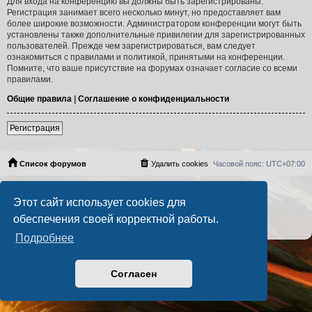
Для входа на конференцию вы должны быть зарегистрированы.
Регистрация занимает всего несколько минут, но предоставляет вам
более широкие возможности. Администратором конференции могут быть
установлены также дополнительные привилегии для зарегистрированных
пользователей. Прежде чем зарегистрироваться, вам следует
ознакомиться с правилами и политикой, принятыми на конференции.
Помните, что ваше присутствие на форумах означает согласие со всеми
правилами.
Общие правила
|
Соглашение о конфиденциальности
Регистрация
Список форумов
Удалить cookies
Часовой пояс:
UTC+07:00
Создано на основе
phpBB
® Forum Software © phpBB Limited
Этот сайт использует cookies для
Русская поддержка phpBB
PS4 Pro style ©
Jester
обеспечения своей корректной работы.
Конфиденциальность
|
Правила
Подробнее
Согласен