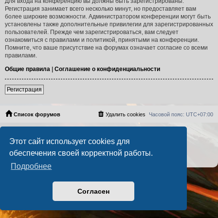
Для входа на конференцию вы должны быть зарегистрированы.
Регистрация занимает всего несколько минут, но предоставляет вам
более широкие возможности. Администратором конференции могут быть
установлены также дополнительные привилегии для зарегистрированных
пользователей. Прежде чем зарегистрироваться, вам следует
ознакомиться с правилами и политикой, принятыми на конференции.
Помните, что ваше присутствие на форумах означает согласие со всеми
правилами.
Общие правила
|
Соглашение о конфиденциальности
Регистрация
Список форумов
Удалить cookies
Часовой пояс:
UTC+07:00
Создано на основе
phpBB
® Forum Software © phpBB Limited
Этот сайт использует cookies для
Русская поддержка phpBB
PS4 Pro style ©
Jester
обеспечения своей корректной работы.
Конфиденциальность
|
Правила
Подробнее
Согласен