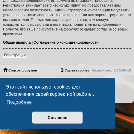
Для входа на конференцию вы должны быть зарегистрированы.
Регистрация занимает всего несколько минут, но предоставляет вам
более широкие возможности. Администратором конференции могут быть
установлены также дополнительные привилегии для зарегистрированных
пользователей. Прежде чем зарегистрироваться, вам следует
ознакомиться с правилами и политикой, принятыми на конференции.
Помните, что ваше присутствие на форумах означает согласие со всеми
правилами.
Общие правила
|
Соглашение о конфиденциальности
Регистрация
Список форумов
Удалить cookies
Часовой пояс:
UTC+07:00
Создано на основе
phpBB
® Forum Software © phpBB Limited
Этот сайт использует cookies для
Русская поддержка phpBB
PS4 Pro style ©
Jester
обеспечения своей корректной работы.
Конфиденциальность
|
Правила
Подробнее
Согласен