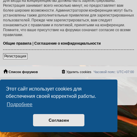
Для входа на конференцию вы должны быть зарегистрированы.
Регистрация занимает всего несколько минут, но предоставляет вам
более широкие возможности. Администратором конференции могут быть
установлены также дополнительные привилегии для зарегистрированных
пользователей. Прежде чем зарегистрироваться, вам следует
ознакомиться с правилами и политикой, принятыми на конференции.
Помните, что ваше присутствие на форумах означает согласие со всеми
правилами.
Общие правила
|
Соглашение о конфиденциальности
Регистрация
Список форумов
Удалить cookies
Часовой пояс:
UTC+07:00
Создано на основе
phpBB
® Forum Software © phpBB Limited
Этот сайт использует cookies для
Русская поддержка phpBB
PS4 Pro style ©
Jester
обеспечения своей корректной работы.
Конфиденциальность
|
Правила
Подробнее
Согласен