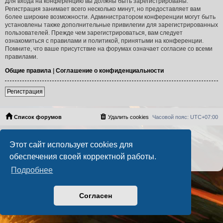
Для входа на конференцию вы должны быть зарегистрированы.
Регистрация занимает всего несколько минут, но предоставляет вам
более широкие возможности. Администратором конференции могут быть
установлены также дополнительные привилегии для зарегистрированных
пользователей. Прежде чем зарегистрироваться, вам следует
ознакомиться с правилами и политикой, принятыми на конференции.
Помните, что ваше присутствие на форумах означает согласие со всеми
правилами.
Общие правила
|
Соглашение о конфиденциальности
Регистрация
Список форумов
Удалить cookies
Часовой пояс:
UTC+07:00
Создано на основе
phpBB
® Forum Software © phpBB Limited
Этот сайт использует cookies для
Русская поддержка phpBB
PS4 Pro style ©
Jester
обеспечения своей корректной работы.
Конфиденциальность
|
Правила
Подробнее
Согласен