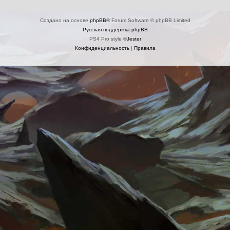
Создано на основе
phpBB
® Forum Software © phpBB Limited
Русская поддержка phpBB
PS4 Pro style ©
Jester
Конфиденциальность
|
Правила