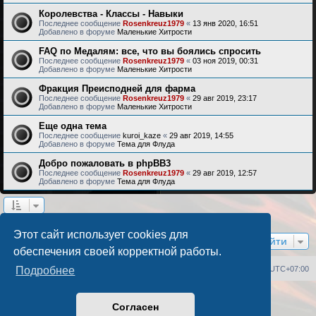
Королевства - Классы - Навыки
Последнее сообщение
Rosenkreuz1979
«
13 янв 2020, 16:51
Добавлено в форуме
Маленькие Хитрости
FAQ по Медалям: все, что вы боялись спросить
Последнее сообщение
Rosenkreuz1979
«
03 ноя 2019, 00:31
Добавлено в форуме
Маленькие Хитрости
Фракция Преисподней для фарма
Последнее сообщение
Rosenkreuz1979
«
29 авг 2019, 23:17
Добавлено в форуме
Маленькие Хитрости
Еще одна тема
Последнее сообщение
kuroi_kaze
«
29 авг 2019, 14:55
Добавлено в форуме
Тема для Флуда
Добро пожаловать в phpBB3
Последнее сообщение
Rosenkreuz1979
«
29 авг 2019, 12:57
Добавлено в форуме
Тема для Флуда
Найдено 17 результатов • Страница
1
из
1
Этот сайт использует cookies для
Перейти
обеспечения своей корректной работы.
Список форумов
Удалить cookies
Часовой пояс:
UTC+07:00
Подробнее
Создано на основе
phpBB
® Forum Software © phpBB Limited
Согласен
Русская поддержка phpBB