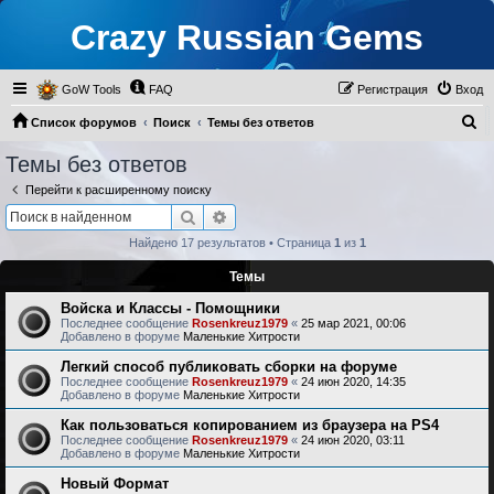
Crazy Russian Gems
GoW Tools
FAQ
Регистрация
Вход
П
Список форумов
Поиск
Темы без ответов
о
Темы без ответов
и
Перейти к расширенному поиску
с
Поиск
Расширенный поиск
к
Найдено 17 результатов • Страница
1
из
1
Темы
Войска и Классы - Помощники
Последнее сообщение
Rosenkreuz1979
«
25 мар 2021, 00:06
Добавлено в форуме
Маленькие Хитрости
Легкий способ публиковать сборки на форуме
Последнее сообщение
Rosenkreuz1979
«
24 июн 2020, 14:35
Добавлено в форуме
Маленькие Хитрости
Как пользоваться копированием из браузера на PS4
Последнее сообщение
Rosenkreuz1979
«
24 июн 2020, 03:11
Добавлено в форуме
Маленькие Хитрости
Новый Формат