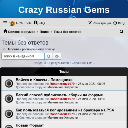
Crazy Russian Gems
GoW Tools
FAQ
Регистрация
Вход
П
Список форумов
Поиск
Темы без ответов
о
Темы без ответов
и
Перейти к расширенному поиску
с
Поиск
Расширенный поиск
к
Найдено 17 результатов • Страница
1
из
1
Темы
Войска и Классы - Помощники
Последнее сообщение
Rosenkreuz1979
«
25 мар 2021, 00:06
Добавлено в форуме
Маленькие Хитрости
Легкий способ публиковать сборки на форуме
Последнее сообщение
Rosenkreuz1979
«
24 июн 2020, 14:35
Добавлено в форуме
Маленькие Хитрости
Как пользоваться копированием из браузера на PS4
Последнее сообщение
Rosenkreuz1979
«
24 июн 2020, 03:11
Добавлено в форуме
Маленькие Хитрости
Новый Формат