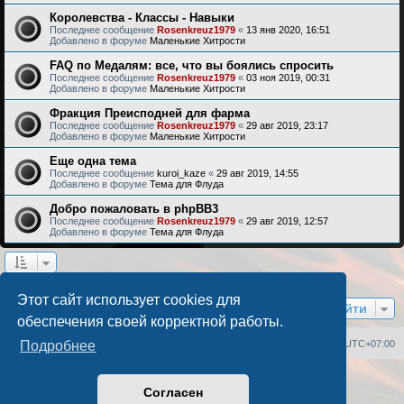
Королевства - Классы - Навыки
Последнее сообщение
Rosenkreuz1979
«
13 янв 2020, 16:51
Добавлено в форуме
Маленькие Хитрости
FAQ по Медалям: все, что вы боялись спросить
Последнее сообщение
Rosenkreuz1979
«
03 ноя 2019, 00:31
Добавлено в форуме
Маленькие Хитрости
Фракция Преисподней для фарма
Последнее сообщение
Rosenkreuz1979
«
29 авг 2019, 23:17
Добавлено в форуме
Маленькие Хитрости
Еще одна тема
Последнее сообщение
kuroi_kaze
«
29 авг 2019, 14:55
Добавлено в форуме
Тема для Флуда
Добро пожаловать в phpBB3
Последнее сообщение
Rosenkreuz1979
«
29 авг 2019, 12:57
Добавлено в форуме
Тема для Флуда
Найдено 17 результатов • Страница
1
из
1
Этот сайт использует cookies для
Перейти
обеспечения своей корректной работы.
Список форумов
Удалить cookies
Часовой пояс:
UTC+07:00
Подробнее
Создано на основе
phpBB
® Forum Software © phpBB Limited
Согласен
Русская поддержка phpBB