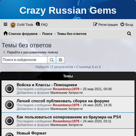
Crazy Russian Gems
GoW Tools
FAQ
Регистрация
Вход
П
Список форумов
Поиск
Темы без ответов
о
Темы без ответов
и
Перейти к расширенному поиску
с
Поиск
Расширенный поиск
к
Найдено 17 результатов • Страница
1
из
1
Темы
Войска и Классы - Помощники
Последнее сообщение
Rosenkreuz1979
«
25 мар 2021, 00:06
Добавлено в форуме
Маленькие Хитрости
Легкий способ публиковать сборки на форуме
Последнее сообщение
Rosenkreuz1979
«
24 июн 2020, 14:35
Добавлено в форуме
Маленькие Хитрости
Как пользоваться копированием из браузера на PS4
Последнее сообщение
Rosenkreuz1979
«
24 июн 2020, 03:11
Добавлено в форуме
Маленькие Хитрости
Новый Формат