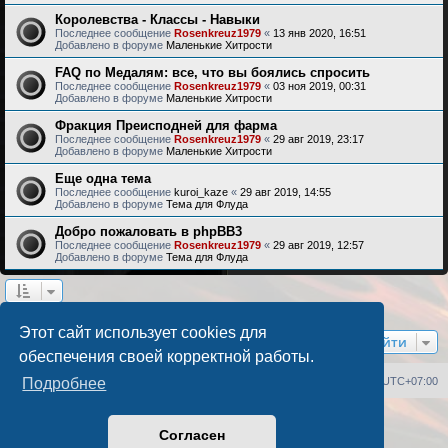
Королевства - Классы - Навыки
Последнее сообщение
Rosenkreuz1979
«
13 янв 2020, 16:51
Добавлено в форуме
Маленькие Хитрости
FAQ по Медалям: все, что вы боялись спросить
Последнее сообщение
Rosenkreuz1979
«
03 ноя 2019, 00:31
Добавлено в форуме
Маленькие Хитрости
Фракция Преисподней для фарма
Последнее сообщение
Rosenkreuz1979
«
29 авг 2019, 23:17
Добавлено в форуме
Маленькие Хитрости
Еще одна тема
Последнее сообщение
kuroi_kaze
«
29 авг 2019, 14:55
Добавлено в форуме
Тема для Флуда
Добро пожаловать в phpBB3
Последнее сообщение
Rosenkreuz1979
«
29 авг 2019, 12:57
Добавлено в форуме
Тема для Флуда
Найдено 17 результатов • Страница
1
из
1
Этот сайт использует cookies для
Перейти
обеспечения своей корректной работы.
Список форумов
Удалить cookies
Часовой пояс:
UTC+07:00
Подробнее
Создано на основе
phpBB
® Forum Software © phpBB Limited
Согласен
Русская поддержка phpBB