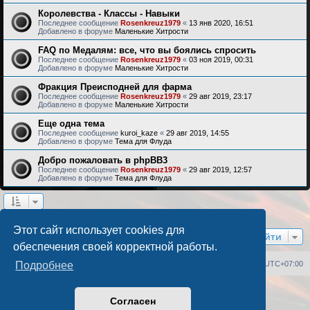
Королевства - Классы - Навыки
Последнее сообщение
Rosenkreuz1979
«
13 янв 2020, 16:51
Добавлено в форуме
Маленькие Хитрости
FAQ по Медалям: все, что вы боялись спросить
Последнее сообщение
Rosenkreuz1979
«
03 ноя 2019, 00:31
Добавлено в форуме
Маленькие Хитрости
Фракция Преисподней для фарма
Последнее сообщение
Rosenkreuz1979
«
29 авг 2019, 23:17
Добавлено в форуме
Маленькие Хитрости
Еще одна тема
Последнее сообщение
kuroi_kaze
«
29 авг 2019, 14:55
Добавлено в форуме
Тема для Флуда
Добро пожаловать в phpBB3
Последнее сообщение
Rosenkreuz1979
«
29 авг 2019, 12:57
Добавлено в форуме
Тема для Флуда
Найдено 17 результатов • Страница
1
из
1
Этот сайт использует cookies для
Перейти
обеспечения своей корректной работы.
Список форумов
Удалить cookies
Часовой пояс:
UTC+07:00
Подробнее
Создано на основе
phpBB
® Forum Software © phpBB Limited
Согласен
Русская поддержка phpBB