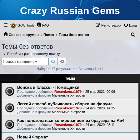
Crazy Russian Gems
GoW Tools
FAQ
Регистрация
Вход
П
Список форумов
Поиск
Темы без ответов
о
Темы без ответов
и
Перейти к расширенному поиску
с
Поиск
Расширенный поиск
к
Найдено 17 результатов • Страница
1
из
1
Темы
Войска и Классы - Помощники
Последнее сообщение
Rosenkreuz1979
«
25 мар 2021, 00:06
Добавлено в форуме
Маленькие Хитрости
Легкий способ публиковать сборки на форуме
Последнее сообщение
Rosenkreuz1979
«
24 июн 2020, 14:35
Добавлено в форуме
Маленькие Хитрости
Как пользоваться копированием из браузера на PS4
Последнее сообщение
Rosenkreuz1979
«
24 июн 2020, 03:11
Добавлено в форуме
Маленькие Хитрости
Новый Формат