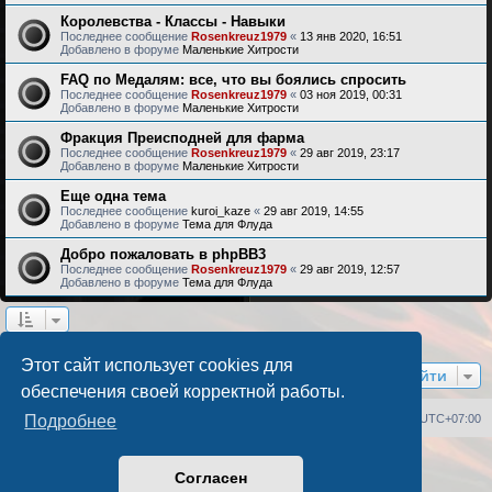
Королевства - Классы - Навыки
Последнее сообщение
Rosenkreuz1979
«
13 янв 2020, 16:51
Добавлено в форуме
Маленькие Хитрости
FAQ по Медалям: все, что вы боялись спросить
Последнее сообщение
Rosenkreuz1979
«
03 ноя 2019, 00:31
Добавлено в форуме
Маленькие Хитрости
Фракция Преисподней для фарма
Последнее сообщение
Rosenkreuz1979
«
29 авг 2019, 23:17
Добавлено в форуме
Маленькие Хитрости
Еще одна тема
Последнее сообщение
kuroi_kaze
«
29 авг 2019, 14:55
Добавлено в форуме
Тема для Флуда
Добро пожаловать в phpBB3
Последнее сообщение
Rosenkreuz1979
«
29 авг 2019, 12:57
Добавлено в форуме
Тема для Флуда
Найдено 17 результатов • Страница
1
из
1
Этот сайт использует cookies для
Перейти
обеспечения своей корректной работы.
Список форумов
Удалить cookies
Часовой пояс:
UTC+07:00
Подробнее
Создано на основе
phpBB
® Forum Software © phpBB Limited
Согласен
Русская поддержка phpBB