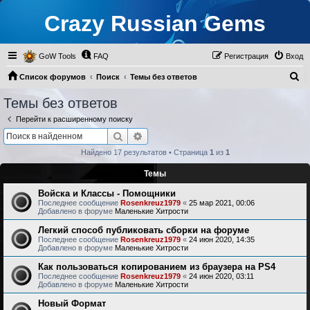
Crazy Russian Gems
GoW Tools
FAQ
Регистрация
Вход
П
Список форумов
Поиск
Темы без ответов
о
Темы без ответов
и
Перейти к расширенному поиску
с
Поиск
Расширенный поиск
к
Найдено 17 результатов • Страница
1
из
1
Темы
Войска и Классы - Помощники
Последнее сообщение
Rosenkreuz1979
«
25 мар 2021, 00:06
Добавлено в форуме
Маленькие Хитрости
Легкий способ публиковать сборки на форуме
Последнее сообщение
Rosenkreuz1979
«
24 июн 2020, 14:35
Добавлено в форуме
Маленькие Хитрости
Как пользоваться копированием из браузера на PS4
Последнее сообщение
Rosenkreuz1979
«
24 июн 2020, 03:11
Добавлено в форуме
Маленькие Хитрости
Новый Формат