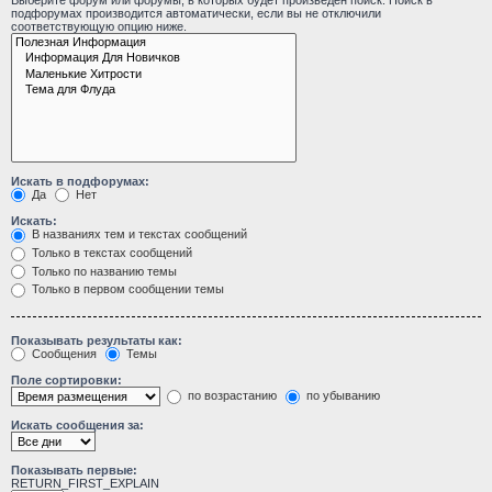
Выберите форум или форумы, в которых будет произведён поиск. Поиск в
подфорумах производится автоматически, если вы не отключили
соответствующую опцию ниже.
Искать в подфорумах:
Да
Нет
Искать:
В названиях тем и текстах сообщений
Только в текстах сообщений
Только по названию темы
Только в первом сообщении темы
Показывать результаты как:
Сообщения
Темы
Поле сортировки:
по возрастанию
по убыванию
Искать сообщения за:
Показывать первые:
RETURN_FIRST_EXPLAIN