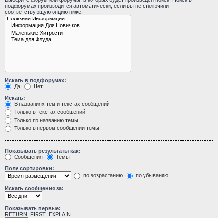
Выберите форум или форумы, в которых будет произведён поиск. Поиск в
подфорумах производится автоматически, если вы не отключили
соответствующую опцию ниже.
Искать в подфорумах:
Да
Нет
Искать:
В названиях тем и текстах сообщений
Только в текстах сообщений
Только по названию темы
Только в первом сообщении темы
Показывать результаты как:
Сообщения
Темы
Поле сортировки:
по возрастанию
по убыванию
Искать сообщения за:
Показывать первые:
RETURN_FIRST_EXPLAIN