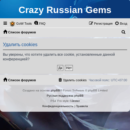
Crazy Russian Gems
GoW Tools
FAQ
Регистрация
Вход
П
Список форумов
о
Удалить cookies
и
с
Вы уверены, что хотите удалить все cookie, установленные данной
конференцией?
к
Список форумов
Удалить cookies
Часовой пояс:
UTC+07:00
Создано на основе
phpBB
® Forum Software © phpBB Limited
Русская поддержка phpBB
PS4 Pro style ©
Jester
Конфиденциальность
|
Правила