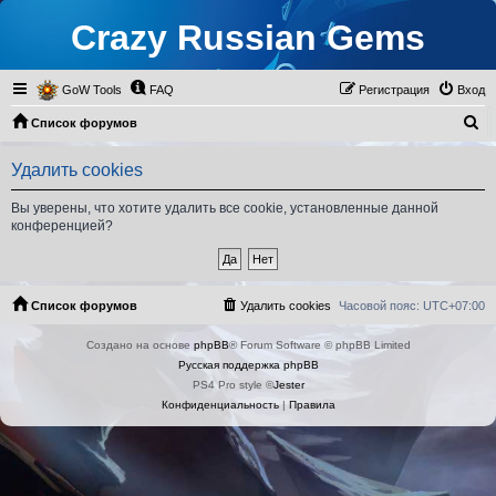
Crazy Russian Gems
GoW Tools
FAQ
Регистрация
Вход
П
Список форумов
о
Удалить cookies
и
с
Вы уверены, что хотите удалить все cookie, установленные данной
конференцией?
к
Список форумов
Удалить cookies
Часовой пояс:
UTC+07:00
Создано на основе
phpBB
® Forum Software © phpBB Limited
Русская поддержка phpBB
PS4 Pro style ©
Jester
Конфиденциальность
|
Правила