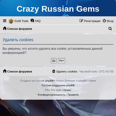
Crazy Russian Gems
GoW Tools
FAQ
Регистрация
Вход
П
Список форумов
о
Удалить cookies
и
с
Вы уверены, что хотите удалить все cookie, установленные данной
конференцией?
к
Список форумов
Удалить cookies
Часовой пояс:
UTC+07:00
Создано на основе
phpBB
® Forum Software © phpBB Limited
Русская поддержка phpBB
PS4 Pro style ©
Jester
Конфиденциальность
|
Правила