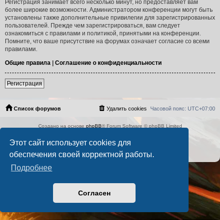
Регистрация занимает всего несколько минут, но предоставляет вам
более широкие возможности. Администратором конференции могут быть
установлены также дополнительные привилегии для зарегистрированных
пользователей. Прежде чем зарегистрироваться, вам следует
ознакомиться с правилами и политикой, принятыми на конференции.
Помните, что ваше присутствие на форумах означает согласие со всеми
правилами.
Общие правила
|
Соглашение о конфиденциальности
Регистрация
Список форумов
Удалить cookies
Часовой пояс:
UTC+07:00
Создано на основе
phpBB
® Forum Software © phpBB Limited
Русская поддержка phpBB
Этот сайт использует cookies для
PS4 Pro style ©
Jester
Конфиденциальность
|
Правила
обеспечения своей корректной работы.
Подробнее
Согласен