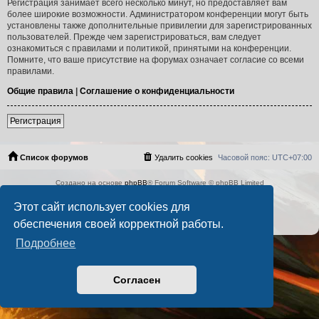
Регистрация занимает всего несколько минут, но предоставляет вам
более широкие возможности. Администратором конференции могут быть
установлены также дополнительные привилегии для зарегистрированных
пользователей. Прежде чем зарегистрироваться, вам следует
ознакомиться с правилами и политикой, принятыми на конференции.
Помните, что ваше присутствие на форумах означает согласие со всеми
правилами.
Общие правила
|
Соглашение о конфиденциальности
Регистрация
Список форумов
Удалить cookies
Часовой пояс:
UTC+07:00
Создано на основе
phpBB
® Forum Software © phpBB Limited
Русская поддержка phpBB
Этот сайт использует cookies для
PS4 Pro style ©
Jester
Конфиденциальность
|
Правила
обеспечения своей корректной работы.
Подробнее
Согласен