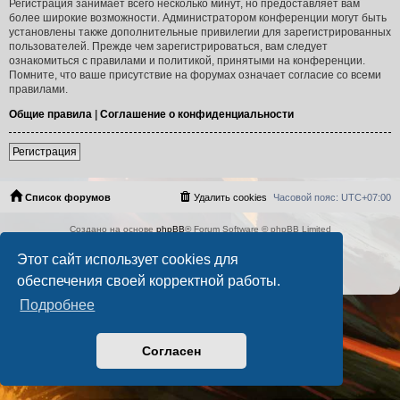
Регистрация занимает всего несколько минут, но предоставляет вам
более широкие возможности. Администратором конференции могут быть
установлены также дополнительные привилегии для зарегистрированных
пользователей. Прежде чем зарегистрироваться, вам следует
ознакомиться с правилами и политикой, принятыми на конференции.
Помните, что ваше присутствие на форумах означает согласие со всеми
правилами.
Общие правила
|
Соглашение о конфиденциальности
Регистрация
Список форумов
Удалить cookies
Часовой пояс:
UTC+07:00
Создано на основе
phpBB
® Forum Software © phpBB Limited
Русская поддержка phpBB
Этот сайт использует cookies для
PS4 Pro style ©
Jester
Конфиденциальность
|
Правила
обеспечения своей корректной работы.
Подробнее
Согласен