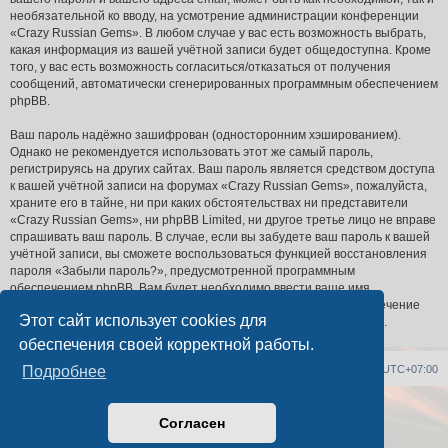
необязательной ко вводу, на усмотрение администрации конференции
«Crazy Russian Gems». В любом случае у вас есть возможность выбрать,
какая информация из вашей учётной записи будет общедоступна. Кроме
того, у вас есть возможность согласиться/отказаться от получения
сообщений, автоматически сгенерированных программным обеспечением
phpBB.
Ваш пароль надёжно зашифрован (односторонним хэшированием).
Однако не рекомендуется использовать этот же самый пароль,
регистрируясь на других сайтах. Ваш пароль является средством доступа
к вашей учётной записи на форумах «Crazy Russian Gems», пожалуйста,
храните его в тайне, ни при каких обстоятельствах ни представители
«Crazy Russian Gems», ни phpBB Limited, ни другое третье лицо не вправе
спрашивать ваш пароль. В случае, если вы забудете ваш пароль к вашей
учётной записи, вы сможете воспользоваться функцией восстановления
пароля «Забыли пароль?», предусмотренной программным
обеспечением phpBB. Вам будет необходимо ввести ваше имя
пользователя и ваш адрес email, после чего программное обеспечение
Этот сайт использует cookies для
phpBB сгенерирует вам новый пароль для вашей учётной записи.
обеспечения своей корректной работы.
Список форумов
Удалить cookies
Часовой пояс:
UTC+07:00
Подробнее
Создано на основе
phpBB
® Forum Software © phpBB Limited
Согласен
Русская поддержка phpBB
PS4 Pro style ©
Jester