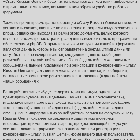
«Crazy Russian Gems» и будет использоваться для хранения информации
о прочтённых вами темах, повышая таким образом удобство работы с
форумами.
Также во время просмотра конференции «Crazy Russian Gems» мы можем
установить cookies, внешние по отношению к программному обеспечению
phpBB, однако они выходят за рамки этого документа, целью которого
является рассмотрение страниц, созданных исключительно программным
обеспечением phpBB. Вторым источником получения вашей информации
являются данные, которые вы отправляете на форум. Этими данными
могут быть, но не исчерпываются, следующие данные: сообщения,
размещённые под учётной записью Гостя (в дальнейшем «анонимные
сообщения»), данные, указанные при регистрации в конференции «Crazy
Russian Gems» (в дальнейшем «ваша учётная запись») и сообщения,
оставленные вами после регистрации и авторизации (в дальнейшем
«ваши сообщения»).
Ваша учётная запись будет содержать, как минимум, однозначно
идентифицируемое имя (в дальнейшем «ваше имя пользователя»),
индивидуальный пароль для входа под вашей учётной записью (далее
«ваш пароль») и реальный адрес email (в дальнейшем «ваш адрес
email»). Ваша информация из вашей учётной записи на форумах «Crazy
Russian Gems» охраняется законами о защите компьютерной
информации, применяемыми в стране, предоставляющей нам услуги
хостинга. Любая информация, запрашиваемая при регистрации в
конференции «Crazy Russian Gems», кроме вашего имени пользователя,
вашего пароля и вашего адреса email, может быть как необходимой, так и