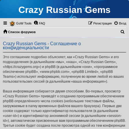
Crazy Russian Gems
GoW Tools
FAQ
Регистрация
Вход
П
Список форумов
о
Crazy Russian Gems - Соглашение о
и
конфиденциальности
с
Это соглашение подробно объясняет, как «Crazy Russian Gems» и его
к
подразделения (в дальнейшем «мы», «наш», «Crazy Russian Gems»,
«https://crazygems.org») и phpBB (в дальнейшем «они», «программное
обеспечение phpBB», «www.phpbb.com», «phpBB Limited», «phpBB
Teams») используют информацию, полученную во время любой из ваших
пользовательских сессий (в дальнейшем «ваша информация»).
Ваша информация собирается двумя способами. Во-первых, просмотр
«Crazy Russian Gems» приведёт к созданию программным обеспечением
phpBB определённого числа cookies (небольшие текстовые файлы,
загружаемые в папку временных файлов вашего браузера). Первые две
cookie содержат только идентификатор пользователя (в дальнейшем
«user-id») и идентификатор анонимной сессии (в дальнейшем «session-
id»), автоматически присвоенные вам программным обеспечением phpBB.
Третья cookie будет создана после просмотра одной из тем конференции