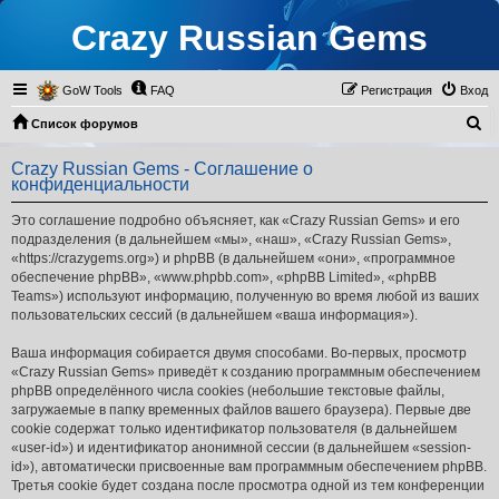
Crazy Russian Gems
GoW Tools
FAQ
Регистрация
Вход
П
Список форумов
о
Crazy Russian Gems - Соглашение о
и
конфиденциальности
с
Это соглашение подробно объясняет, как «Crazy Russian Gems» и его
к
подразделения (в дальнейшем «мы», «наш», «Crazy Russian Gems»,
«https://crazygems.org») и phpBB (в дальнейшем «они», «программное
обеспечение phpBB», «www.phpbb.com», «phpBB Limited», «phpBB
Teams») используют информацию, полученную во время любой из ваших
пользовательских сессий (в дальнейшем «ваша информация»).
Ваша информация собирается двумя способами. Во-первых, просмотр
«Crazy Russian Gems» приведёт к созданию программным обеспечением
phpBB определённого числа cookies (небольшие текстовые файлы,
загружаемые в папку временных файлов вашего браузера). Первые две
cookie содержат только идентификатор пользователя (в дальнейшем
«user-id») и идентификатор анонимной сессии (в дальнейшем «session-
id»), автоматически присвоенные вам программным обеспечением phpBB.
Третья cookie будет создана после просмотра одной из тем конференции