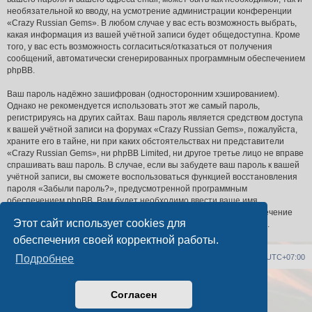
необязательной ко вводу, на усмотрение администрации конференции
«Crazy Russian Gems». В любом случае у вас есть возможность выбрать,
какая информация из вашей учётной записи будет общедоступна. Кроме
того, у вас есть возможность согласиться/отказаться от получения
сообщений, автоматически сгенерированных программным обеспечением
phpBB.
Ваш пароль надёжно зашифрован (односторонним хэшированием).
Однако не рекомендуется использовать этот же самый пароль,
регистрируясь на других сайтах. Ваш пароль является средством доступа
к вашей учётной записи на форумах «Crazy Russian Gems», пожалуйста,
храните его в тайне, ни при каких обстоятельствах ни представители
«Crazy Russian Gems», ни phpBB Limited, ни другое третье лицо не вправе
спрашивать ваш пароль. В случае, если вы забудете ваш пароль к вашей
учётной записи, вы сможете воспользоваться функцией восстановления
пароля «Забыли пароль?», предусмотренной программным
обеспечением phpBB. Вам будет необходимо ввести ваше имя
пользователя и ваш адрес email, после чего программное обеспечение
Этот сайт использует cookies для
phpBB сгенерирует вам новый пароль для вашей учётной записи.
обеспечения своей корректной работы.
Список форумов
Удалить cookies
Часовой пояс:
UTC+07:00
Подробнее
Создано на основе
phpBB
® Forum Software © phpBB Limited
Согласен
Русская поддержка phpBB
PS4 Pro style ©
Jester