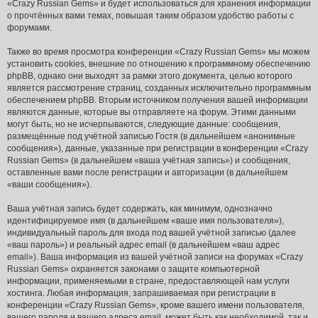
«Crazy Russian Gems» и будет использоваться для хранения информации
о прочтённых вами темах, повышая таким образом удобство работы с
форумами.
Также во время просмотра конференции «Crazy Russian Gems» мы можем
установить cookies, внешние по отношению к программному обеспечению
phpBB, однако они выходят за рамки этого документа, целью которого
является рассмотрение страниц, созданных исключительно программным
обеспечением phpBB. Вторым источником получения вашей информации
являются данные, которые вы отправляете на форум. Этими данными
могут быть, но не исчерпываются, следующие данные: сообщения,
размещённые под учётной записью Гостя (в дальнейшем «анонимные
сообщения»), данные, указанные при регистрации в конференции «Crazy
Russian Gems» (в дальнейшем «ваша учётная запись») и сообщения,
оставленные вами после регистрации и авторизации (в дальнейшем
«ваши сообщения»).
Ваша учётная запись будет содержать, как минимум, однозначно
идентифицируемое имя (в дальнейшем «ваше имя пользователя»),
индивидуальный пароль для входа под вашей учётной записью (далее
«ваш пароль») и реальный адрес email (в дальнейшем «ваш адрес
email»). Ваша информация из вашей учётной записи на форумах «Crazy
Russian Gems» охраняется законами о защите компьютерной
информации, применяемыми в стране, предоставляющей нам услуги
хостинга. Любая информация, запрашиваемая при регистрации в
конференции «Crazy Russian Gems», кроме вашего имени пользователя,
вашего пароля и вашего адреса email, может быть как необходимой, так и