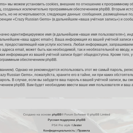
ms» мы можем установить cookies, внешние по отношению к программному об
иц, созданных исключительно программным обеспечением phpBB. Вторым ис
быть, но не исчерпываются, следующие данные: сообщения, размещённые по
ренции «Crazy Russian Gems» (в дальнейшем «ваша учётная запись») и сооб
означно идентифицируемое имя (в дальнейшем «ваше имя пользователя»), ин
 дальнейшем «ваш адрес email»). Ваша информация из вашей учётной записи
, предоставляющей нам услуги хостинга. Любая информация, запрашиваема
 адреса email, может быть как необходимой, так и необязательной ко вводу
акая информация из вашей учётной записи будет общедоступна. Кроме того, у 
рограммным обеспечением phpBB.
ием). Однако не рекомендуется использовать этот же самый пароль, регист
azy Russian Gems», пожалуйста, храните его в тайне, ни при каких обстояте
 пароль. В случае, если вы забудете ваш пароль к вашей учётной записи, вы
ением phpBB. Вам будет необходимо ввести ваше имя пользователя и ваш а
Создано на основе
phpBB
® Forum Software © phpBB Limited
Русская поддержка phpBB
PS4 Pro style ©
Jester
Конфиденциальность
|
Правила