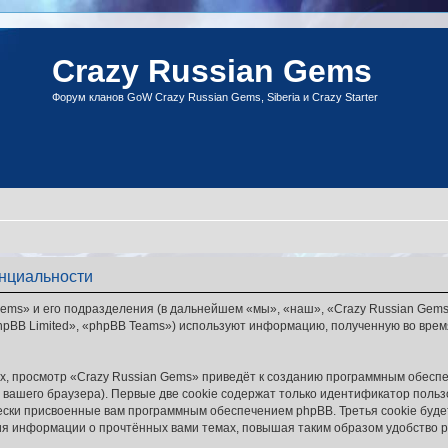
Crazy Russian Gems
Форум кланов GoW Crazy Russian Gems, Siberia и Crazy Starter
енциальности
ems» и его подразделения (в дальнейшем «мы», «наш», «Crazy Russian Gems»,
pBB Limited», «phpBB Teams») используют информацию, полученную во врем
, просмотр «Crazy Russian Gems» приведёт к созданию программным обеспе
вашего браузера). Первые две cookie содержат только идентификатор польз
чески присвоенные вам программным обеспечением phpBB. Третья cookie буд
ния информации о прочтённых вами темах, повышая таким образом удобство 