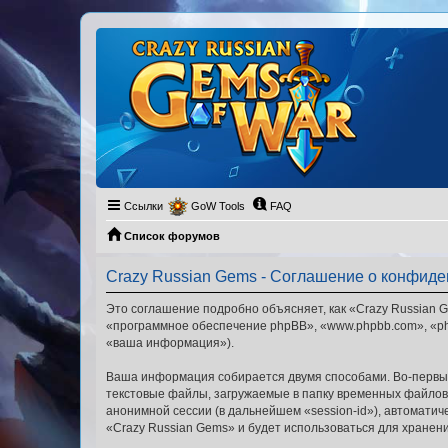
Ссылки
GoW Tools
FAQ
Список форумов
Crazy Russian Gems - Соглашение о конфид
Это соглашение подробно объясняет, как «Crazy Russian G
«программное обеспечение phpBB», «www.phpbb.com», «ph
«ваша информация»).
Ваша информация собирается двумя способами. Во-первых
текстовые файлы, загружаемые в папку временных файлов 
анонимной сессии (в дальнейшем «session-id»), автомати
«Crazy Russian Gems» и будет использоваться для хране