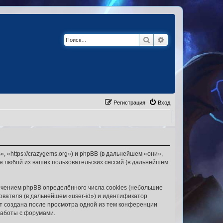
Поиск
Расширенный по
Регистрация
Вход
 «https://crazygems.org») и phpBB (в дальнейшем «они»,
я любой из ваших пользовательских сессий (в дальнейшем
чением phpBB определённого числа cookies (небольшие
ователя (в дальнейшем «user-id») и идентификатор
ет создана после просмотра одной из тем конференции
работы с форумами.