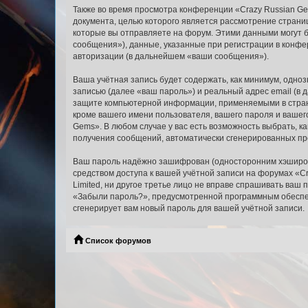
Также во время просмотра конференции «Crazy Russian Ge
документа, целью которого является рассмотрение стран
которые вы отправляете на форум. Этими данными могут 
сообщения»), данные, указанные при регистрации в конфе
авторизации (в дальнейшем «ваши сообщения»).
Ваша учётная запись будет содержать, как минимум, одн
записью (далее «ваш пароль») и реальный адрес email (в
защите компьютерной информации, применяемыми в стране
кроме вашего имени пользователя, вашего пароля и вашего
Gems». В любом случае у вас есть возможность выбрать, к
получения сообщений, автоматически сгенерированных п
Ваш пароль надёжно зашифрован (односторонним хэширован
средством доступа к вашей учётной записи на форумах «Cr
Limited, ни другое третье лицо не вправе спрашивать ваш
«Забыли пароль?», предусмотренной программным обеспеч
сгенерирует вам новый пароль для вашей учётной записи.
Список форумов