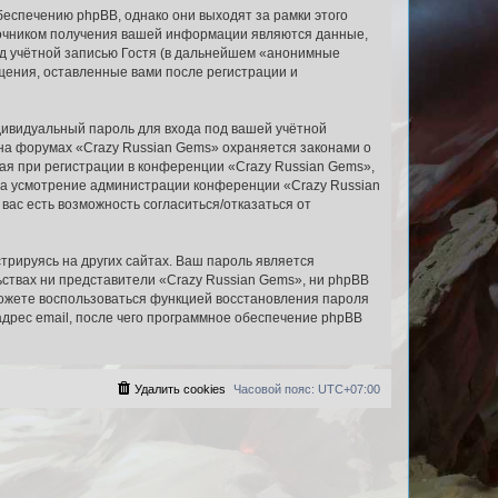
еспечению phpBB, однако они выходят за рамки этого
точником получения вашей информации являются данные,
д учётной записью Гостя (в дальнейшем «анонимные
щения, оставленные вами после регистрации и
дивидуальный пароль для входа под вашей учётной
 на форумах «Crazy Russian Gems» охраняется законами о
я при регистрации в конференции «Crazy Russian Gems»,
, на усмотрение администрации конференции «Crazy Russian
вас есть возможность согласиться/отказаться от
рируясь на других сайтах. Ваш пароль является
льствах ни представители «Crazy Russian Gems», ни phpBB
 сможете воспользоваться функцией восстановления пароля
дрес email, после чего программное обеспечение phpBB
Удалить cookies
Часовой пояс:
UTC+07:00