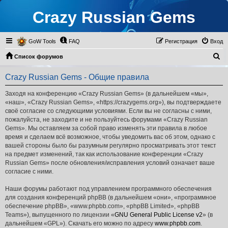
Crazy Russian Gems
GoW Tools
FAQ
Регистрация
Вход
П
Список форумов
о
Crazy Russian Gems - Общие правила
и
с
Заходя на конференцию «Crazy Russian Gems» (в дальнейшем «мы»,
«наш», «Crazy Russian Gems», «https://crazygems.org»), вы подтверждаете
к
своё согласие со следующими условиями. Если вы не согласны с ними,
пожалуйста, не заходите и не пользуйтесь форумами «Crazy Russian
Gems». Мы оставляем за собой право изменять эти правила в любое
время и сделаем всё возможное, чтобы уведомить вас об этом, однако с
вашей стороны было бы разумным регулярно просматривать этот текст
на предмет изменений, так как использование конференции «Crazy
Russian Gems» после обновления/исправления условий означает ваше
согласие с ними.
Наши форумы работают под управлением программного обеспечения
для создания конференций phpBB (в дальнейшем «они», «программное
обеспечение phpBB», «www.phpbb.com», «phpBB Limited», «phpBB
Teams»), выпущенного по лицензии «
GNU General Public License v2
» (в
дальнейшем «GPL»). Скачать его можно по адресу
www.phpbb.com
.