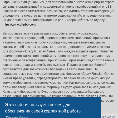
Ограничения лицензии GPL для программного обеспечения phpBB строго
связаны с организацией и поддержкой интернет-конференций, и phpBB
Limited не несёт ответственности за то, что администрация конференций
определяет в качестве допустимого содержания и/или поведения в них.
За дополнительной информацией о phpBB обращайтесь по адресу
https://www.phpbb.com/
.
Вы соглашаетесь не размещать оскорбительных, угрожающих,
клеветнических сообщений, порнографических сообщений, призывов к
национальной розни и прочих сообщений, которые могут нарушить
законы вашей страны, страны, которая предоставляет услуги хостинга
для форумов «Crazy Russian Gems» или международное право. Попытки
размещения таких сообщений могут привести к вашему немедленному
отключению от конференции, при этом ваш провайдер будет поставлен в
известность, если мы сочтём это нужным. IP-адреса всех сообщений
сохраняются для возможности проведения такой политики. Вы
соглашаетесь с тем, что администраторы форумов «Crazy Russian Gems»
имеют право удалить, отредактировать, перенести или закрыть любую
тему в любое время по своему усмотрению. Как пользователь вы согласны
с тем, что введённая вами информация будет храниться в базе данных.
Хотя эта информация не будет открыта третьим лицам без вашего
разрешения, ни администрация конференции «Crazy Russian Gems», ни
phpBB Limited не может быть ответственна за действия хакеров, которые
Этот сайт использует cookies для
могут привести к несанкционированному доступу к ней.
обеспечения своей корректной работы.
Список форумов
Удалить cookies
Часовой пояс:
UTC+07:00