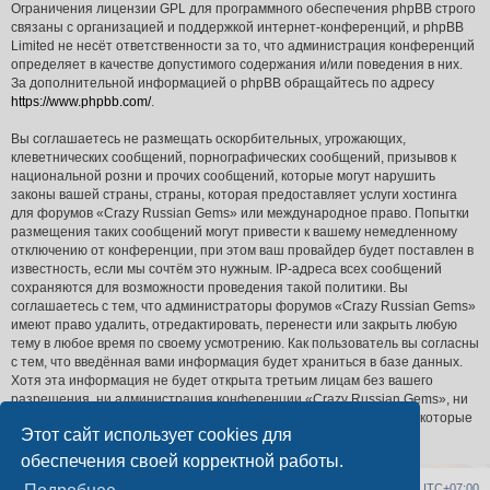
Ограничения лицензии GPL для программного обеспечения phpBB строго
связаны с организацией и поддержкой интернет-конференций, и phpBB
Limited не несёт ответственности за то, что администрация конференций
определяет в качестве допустимого содержания и/или поведения в них.
За дополнительной информацией о phpBB обращайтесь по адресу
https://www.phpbb.com/
.
Вы соглашаетесь не размещать оскорбительных, угрожающих,
клеветнических сообщений, порнографических сообщений, призывов к
национальной розни и прочих сообщений, которые могут нарушить
законы вашей страны, страны, которая предоставляет услуги хостинга
для форумов «Crazy Russian Gems» или международное право. Попытки
размещения таких сообщений могут привести к вашему немедленному
отключению от конференции, при этом ваш провайдер будет поставлен в
известность, если мы сочтём это нужным. IP-адреса всех сообщений
сохраняются для возможности проведения такой политики. Вы
соглашаетесь с тем, что администраторы форумов «Crazy Russian Gems»
имеют право удалить, отредактировать, перенести или закрыть любую
тему в любое время по своему усмотрению. Как пользователь вы согласны
с тем, что введённая вами информация будет храниться в базе данных.
Хотя эта информация не будет открыта третьим лицам без вашего
разрешения, ни администрация конференции «Crazy Russian Gems», ни
phpBB Limited не может быть ответственна за действия хакеров, которые
Этот сайт использует cookies для
могут привести к несанкционированному доступу к ней.
обеспечения своей корректной работы.
Список форумов
Удалить cookies
Часовой пояс:
UTC+07:00