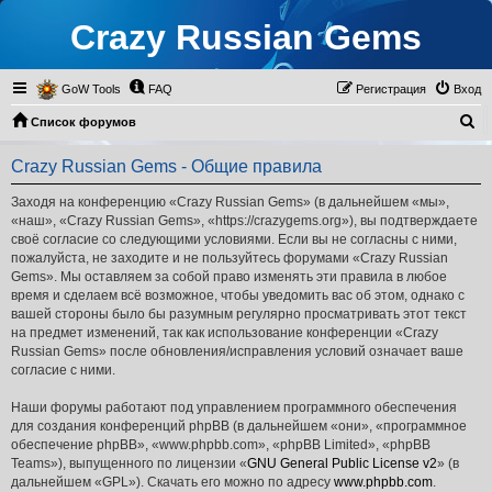
Crazy Russian Gems
GoW Tools
FAQ
Регистрация
Вход
П
Список форумов
о
Crazy Russian Gems - Общие правила
и
с
Заходя на конференцию «Crazy Russian Gems» (в дальнейшем «мы»,
«наш», «Crazy Russian Gems», «https://crazygems.org»), вы подтверждаете
к
своё согласие со следующими условиями. Если вы не согласны с ними,
пожалуйста, не заходите и не пользуйтесь форумами «Crazy Russian
Gems». Мы оставляем за собой право изменять эти правила в любое
время и сделаем всё возможное, чтобы уведомить вас об этом, однако с
вашей стороны было бы разумным регулярно просматривать этот текст
на предмет изменений, так как использование конференции «Crazy
Russian Gems» после обновления/исправления условий означает ваше
согласие с ними.
Наши форумы работают под управлением программного обеспечения
для создания конференций phpBB (в дальнейшем «они», «программное
обеспечение phpBB», «www.phpbb.com», «phpBB Limited», «phpBB
Teams»), выпущенного по лицензии «
GNU General Public License v2
» (в
дальнейшем «GPL»). Скачать его можно по адресу
www.phpbb.com
.