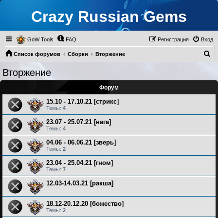
Crazy Russian Gems
GoW Tools
FAQ
Регистрация
Вход
П
Список форумов
Сборки
Вторжение
о
Вторжение
и
Форум
с
к
15.10 - 17.10.21 [стрикс]
Темы:
4
23.07 - 25.07.21 [нага]
Темы:
4
04.06 - 06.06.21 [зверь]
Темы:
2
23.04 - 25.04.21 [гном]
Темы:
7
12.03-14.03.21 [ракша]
18.12-20.12.20 [божество]
Темы:
2