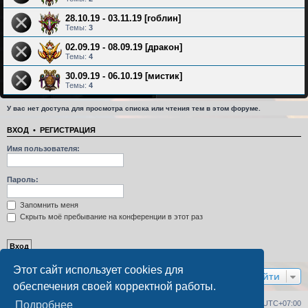
28.10.19 - 03.11.19 [гоблин]
Темы:
3
02.09.19 - 08.09.19 [дракон]
Темы:
4
30.09.19 - 06.10.19 [мистик]
Темы:
4
У вас нет доступа для просмотра списка или чтения тем в этом форуме.
ВХОД
•
РЕГИСТРАЦИЯ
Имя пользователя:
Пароль:
Запомнить меня
Скрыть моё пребывание на конференции в этот раз
Этот сайт использует cookies для
Перейти
обеспечения своей корректной работы.
Список форумов
Удалить cookies
Часовой пояс:
UTC+07:00
Подробнее