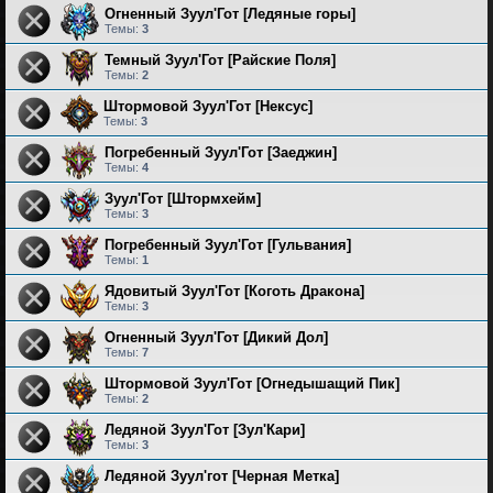
Огненный Зуул'Гот [Ледяные горы]
Темы:
3
Темный Зуул'Гот [Райские Поля]
Темы:
2
Штормовой Зуул'Гот [Нексус]
Темы:
3
Погребенный Зуул'Гот [Заеджин]
Темы:
4
Зуул'Гот [Штормхейм]
Темы:
3
Погребенный Зуул'Гот [Гульвания]
Темы:
1
Ядовитый Зуул'Гот [Коготь Дракона]
Темы:
3
Огненный Зуул'Гот [Дикий Дол]
Темы:
7
Штормовой Зуул'Гот [Огнедышащий Пик]
Темы:
2
Ледяной Зуул'Гот [Зул'Кари]
Темы:
3
Ледяной Зуул'гот [Черная Метка]