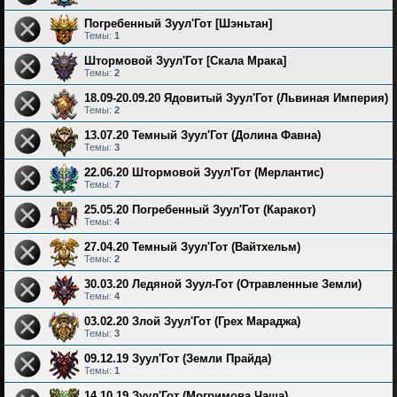
Погребенный Зуул'Гот [Шэньтан]
Темы:
1
Штормовой Зуул'Гот [Скала Мрака]
Темы:
2
18.09-20.09.20 Ядовитый Зуул'Гот (Львиная Империя)
Темы:
2
13.07.20 Темный Зуул'Гот (Долина Фавна)
Темы:
3
22.06.20 Штормовой Зуул'Гот (Мерлантис)
Темы:
7
25.05.20 Погребенный Зуул'Гот (Каракот)
Темы:
4
27.04.20 Темный Зуул'Гот (Вайтхельм)
Темы:
2
30.03.20 Ледяной Зуул-Гот (Отравленные Земли)
Темы:
4
03.02.20 Злой Зуул'Гот (Грех Мараджа)
Темы:
3
09.12.19 Зуул'Гот (Земли Прайда)
Темы:
1
14.10.19 Зуул'Гот (Могримова Чаща)