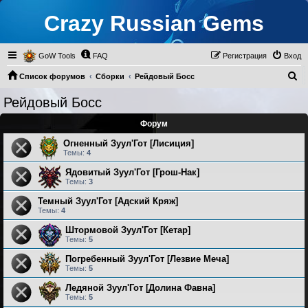
Crazy Russian Gems
GoW Tools
FAQ
Регистрация
Вход
П
Список форумов
Сборки
Рейдовый Босс
о
Рейдовый Босс
и
Форум
с
к
Огненный Зуул'Гот [Лисиция]
Темы:
4
Ядовитый Зуул'Гот [Грош-Нак]
Темы:
3
Темный Зуул'Гот [Адский Кряж]
Темы:
4
Штормовой Зуул'Гот [Кетар]
Темы:
5
Погребенный Зуул'Гот [Лезвие Меча]
Темы:
5
Ледяной Зуул'Гот [Долина Фавна]
Темы:
5