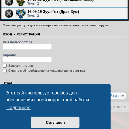
Темы:
2
16.09.19 Зуул'Гот (Драк-Зум)
Темы:
2
У вас нет доступа для просмотра списка или чтения тем в этом форуме.
ВХОД
•
РЕГИСТРАЦИЯ
Имя пользователя:
Пароль:
Запомнить меня
Скрыть моё пребывание на конференции в этот раз
Этот сайт использует cookies для
Перейти
обеспечения своей корректной работы.
Список форумов
Удалить cookies
Часовой пояс:
UTC+07:00
Подробнее
Создано на основе
phpBB
® Forum Software © phpBB Limited
Согласен
Русская поддержка phpBB
PS4 Pro style ©
Jester