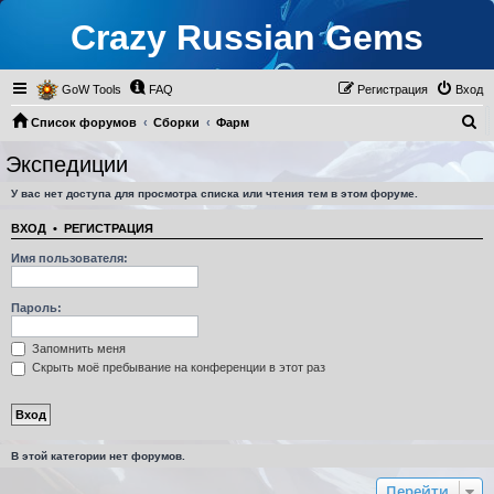
Crazy Russian Gems
GoW Tools
FAQ
Регистрация
Вход
П
Список форумов
Сборки
Фарм
о
Экспедиции
Экспедиции
и
У вас нет доступа для просмотра списка или чтения тем в этом форуме.
с
к
ВХОД
•
РЕГИСТРАЦИЯ
Имя пользователя:
Пароль:
Запомнить меня
Скрыть моё пребывание на конференции в этот раз
В этой категории нет форумов.
Перейти