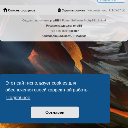
Список форумов
Удалить cookies
Часовой пояс:
UTC+07:00
Создано на основе
phpBB
® Forum Software © phpBB Limited
Русская поддержка phpBB
PS4 Pro style ©
Jester
Конфиденциальность
|
Правила
Этот сайт использует cookies для
обеспечения своей корректной работы.
Подробнее
Согласен