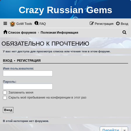
Crazy Russian Gems
GoW Tools
FAQ
Регистрация
Вход
П
Список форумов
Полезная Информация
о
Старая ВГ
ОБЯЗАТЕЛЬНО К ПРОЧТЕНИЮ
ОБЯЗАТЕЛЬНО К ПРОЧТЕНИЮ
и
У вас нет доступа для просмотра списка или чтения тем в этом форуме.
с
к
ВХОД
•
РЕГИСТРАЦИЯ
Имя пользователя:
Пароль:
Запомнить меня
Скрыть моё пребывание на конференции в этот раз
В этой категории нет форумов.
Перейти