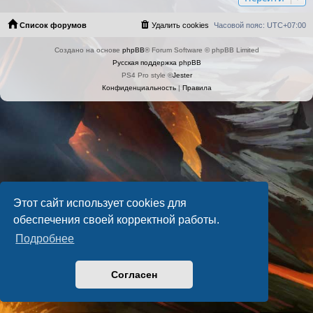
Список форумов
Удалить cookies
Часовой пояс:
UTC+07:00
Создано на основе
phpBB
® Forum Software © phpBB Limited
Русская поддержка phpBB
PS4 Pro style ©
Jester
Конфиденциальность
|
Правила
Этот сайт использует cookies для
обеспечения своей корректной работы.
Подробнее
Согласен