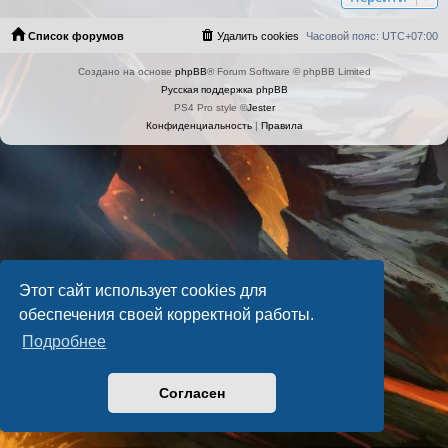
Список форумов
Удалить cookies
Часовой пояс:
UTC+07:00
Создано на основе
phpBB
® Forum Software © phpBB Limited
Русская поддержка phpBB
PS4 Pro style ©
Jester
Конфиденциальность
|
Правила
Этот сайт использует cookies для
обеспечения своей корректной работы.
Подробнее
Согласен