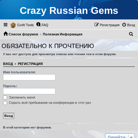
Crazy Russian Gems
GoW Tools
FAQ
Регистрация
Вход
П
Список форумов
Полезная Информация
о
Старая ВГ
ОБЯЗАТЕЛЬНО К ПРОЧТЕНИЮ
ОБЯЗАТЕЛЬНО К ПРОЧТЕНИЮ
и
У вас нет доступа для просмотра списка или чтения тем в этом форуме.
с
к
ВХОД
•
РЕГИСТРАЦИЯ
Имя пользователя:
Пароль:
Запомнить меня
Скрыть моё пребывание на конференции в этот раз
В этой категории нет форумов.
Перейти