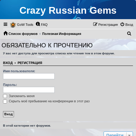
Crazy Russian Gems
GoW Tools
FAQ
Регистрация
Вход
П
Список форумов
Полезная Информация
о
Старая ВГ
ОБЯЗАТЕЛЬНО К ПРОЧТЕНИЮ
ОБЯЗАТЕЛЬНО К ПРОЧТЕНИЮ
и
У вас нет доступа для просмотра списка или чтения тем в этом форуме.
с
к
ВХОД
•
РЕГИСТРАЦИЯ
Имя пользователя:
Пароль:
Запомнить меня
Скрыть моё пребывание на конференции в этот раз
В этой категории нет форумов.
Перейти