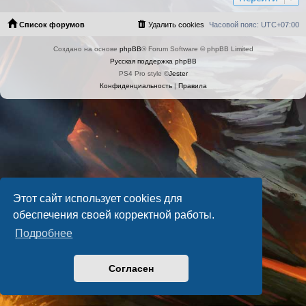
Список форумов
Удалить cookies
Часовой пояс:
UTC+07:00
Создано на основе
phpBB
® Forum Software © phpBB Limited
Русская поддержка phpBB
PS4 Pro style ©
Jester
Конфиденциальность
|
Правила
Этот сайт использует cookies для
обеспечения своей корректной работы.
Подробнее
Согласен