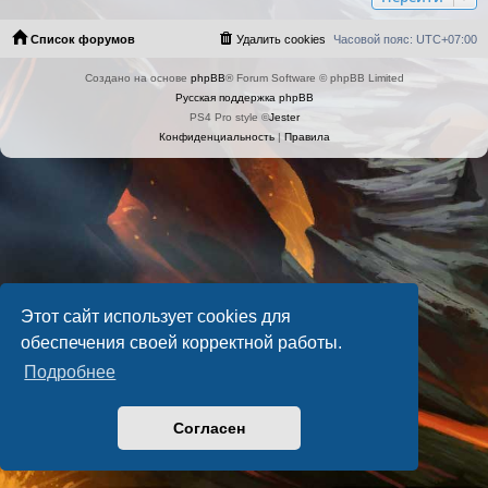
Список форумов
Удалить cookies
Часовой пояс:
UTC+07:00
Создано на основе
phpBB
® Forum Software © phpBB Limited
Русская поддержка phpBB
PS4 Pro style ©
Jester
Конфиденциальность
|
Правила
Этот сайт использует cookies для
обеспечения своей корректной работы.
Подробнее
Согласен