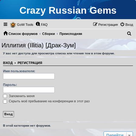
Crazy Russian Gems
GoW Tools
FAQ
Регистрация
Вход
П
Список форумов
Сборки
Преисподняя
о
Иллития (Illitia) [Драк-Зум]
Иллития (Illitia) [Драк-Зум]
и
У вас нет доступа для просмотра списка или чтения тем в этом форуме.
с
к
ВХОД
•
РЕГИСТРАЦИЯ
Имя пользователя:
Пароль:
Запомнить меня
Скрыть моё пребывание на конференции в этот раз
В этой категории нет форумов.
Перейти