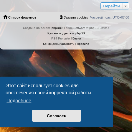
Перейти
Список форумов
Удалить cookies
Часовой пояс:
UTC+07:00
Создано на основе
phpBB
® Forum Software © phpBB Limited
Русская поддержка phpBB
PS4 Pro style ©
Jester
Конфиденциальность
|
Правила
Этот сайт использует cookies для
обеспечения своей корректной работы.
Подробнее
Согласен