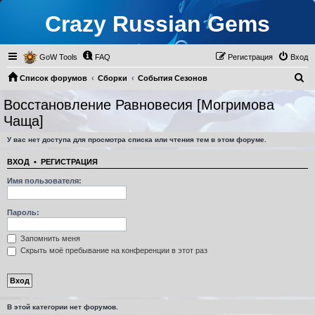
Crazy Russian Gems
GoW Tools
FAQ
Регистрация
Вход
П
Список форумов
Сборки
События Сезонов
о
Восстановление Равновесия [Могримова Чаща]
Восстановление Равновесия [Могримова
и
Чаща]
с
У вас нет доступа для просмотра списка или чтения тем в этом форуме.
к
ВХОД
•
РЕГИСТРАЦИЯ
Имя пользователя:
Пароль:
Запомнить меня
Скрыть моё пребывание на конференции в этот раз
В этой категории нет форумов.