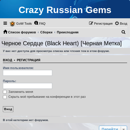
Crazy Russian Gems
GoW Tools
FAQ
Регистрация
Вход
П
Список форумов
Сборки
Преисподняя
о
Черное Сердце (Black Heart) [Черная Метка]
Черное Сердце (Black Heart) [Черная Метка]
и
У вас нет доступа для просмотра списка или чтения тем в этом форуме.
с
к
ВХОД
•
РЕГИСТРАЦИЯ
Имя пользователя:
Пароль:
Запомнить меня
Скрыть моё пребывание на конференции в этот раз
В этой категории нет форумов.
Перейти