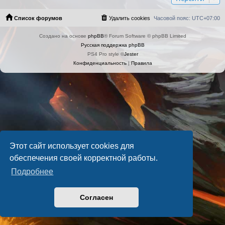
Список форумов
Удалить cookies
Часовой пояс:
UTC+07:00
Создано на основе
phpBB
® Forum Software © phpBB Limited
Русская поддержка phpBB
PS4 Pro style ©
Jester
Конфиденциальность
|
Правила
Этот сайт использует cookies для
обеспечения своей корректной работы.
Подробнее
Согласен