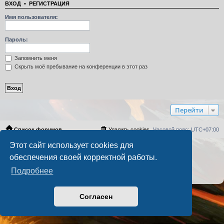
ВХОД
•
РЕГИСТРАЦИЯ
Имя пользователя:
Пароль:
Запомнить меня
Скрыть моё пребывание на конференции в этот раз
Перейти
Список форумов
Удалить cookies
Часовой пояс:
UTC+07:00
Этот сайт использует cookies для
Создано на основе
phpBB
® Forum Software © phpBB Limited
обеспечения своей корректной работы.
Русская поддержка phpBB
PS4 Pro style ©
Jester
Подробнее
Конфиденциальность
|
Правила
Согласен