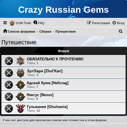
Crazy Russian Gems
GoW Tools
FAQ
Регистрация
Вход
П
Список форумов
Сборки
Путешествие
о
Путешествие
и
Форум
с
к
ОБЯЗАТЕЛЬНО К ПРОЧТЕНИЮ
Темы:
1
Зул'Кари [Zhul'Kari]
Темы:
3
Адский Кряж [Hellcrag]
Темы:
7
Нексус [Nexus]
Темы:
5
Гульвания [Ghulvania]
Темы:
12
У вас нет доступа для просмотра списка или чтения тем в этом форуме.