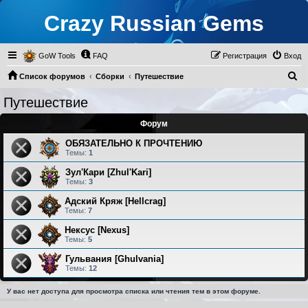
Crazy Russian Gems
GoW Tools
FAQ
Регистрация
Вход
П
Список форумов
Сборки
Путешествие
о
Путешествие
и
Форум
с
к
ОБЯЗАТЕЛЬНО К ПРОЧТЕНИЮ
Темы:
1
Зул'Кари [Zhul'Kari]
Темы:
3
Адский Кряж [Hellcrag]
Темы:
7
Нексус [Nexus]
Темы:
5
Гульвания [Ghulvania]
Темы:
12
У вас нет доступа для просмотра списка или чтения тем в этом форуме.