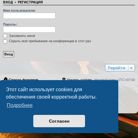
ВХОД
•
РЕГИСТРАЦИЯ
Имя пользователя:
Пароль:
Запомнить меня
Скрыть моё пребывание на конференции в этот раз
Перейти
Список форумов
Удалить cookies
Часовой пояс:
UTC+07:00
Этот сайт использует cookies для
Создано на основе
phpBB
® Forum Software © phpBB Limited
обеспечения своей корректной работы.
Русская поддержка phpBB
PS4 Pro style ©
Jester
Подробнее
Конфиденциальность
|
Правила
Согласен