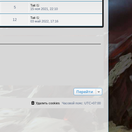
щ
н
и
о
о
л
е
с
б
е
П
к
П
Tait
С
о
е
й
л
5
е
е
о
п
е
15 ноя 2021, 22:10
о
б
д
т
е
с
с
о
р
щ
щ
н
и
д
о
н
о
л
с
е
б
е
е
П
к
П
н
Tait
С
о
е
л
й
12
е
н
е
о
п
е
е
03 май 2022, 17:16
о
б
д
е
т
и
и
с
с
о
р
м
щ
щ
н
д
и
о
н
е
о
л
с
е
у
б
е
е
н
к
я
о
е
л
й
с
е
н
е
е
п
о
б
д
е
т
о
и
и
с
м
о
щ
щ
н
д
и
о
н
е
о
у
с
б
е
е
н
к
б
я
о
с
л
е
н
е
е
п
щ
б
о
е
и
и
с
м
о
е
щ
щ
о
д
н
е
о
у
с
н
е
б
н
я
о
с
л
и
е
н
щ
е
б
о
е
ю
и
и
е
м
щ
о
д
н
е
н
у
е
б
н
я
и
с
н
щ
е
ю
о
и
и
е
м
о
е
н
у
б
я
и
с
щ
ю
о
е
о
н
Перейти
б
и
щ
ю
е
н
Удалить cookies
Часовой пояс:
UTC+07:00
и
ю