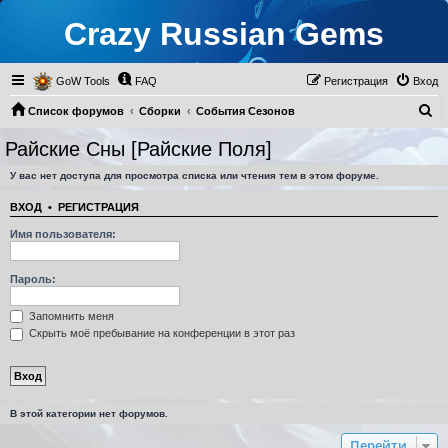
Crazy Russian Gems
GoW Tools
FAQ
Регистрация
Вход
П
Список форумов
Сборки
События Сезонов
о
Райские Сны [Райские Поля]
Райские Сны [Райские Поля]
и
У вас нет доступа для просмотра списка или чтения тем в этом форуме.
с
к
ВХОД
•
РЕГИСТРАЦИЯ
Имя пользователя:
Пароль:
Запомнить меня
Скрыть моё пребывание на конференции в этот раз
В этой категории нет форумов.
Перейти