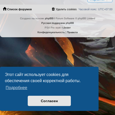
Список форумов
Удалить cookies
Часовой пояс:
UTC+07:00
Создано на основе
phpBB
® Forum Software © phpBB Limited
Русская поддержка phpBB
PS4 Pro style ©
Jester
Конфиденциальность
|
Правила
Этот сайт использует cookies для
обеспечения своей корректной работы.
Подробнее
Согласен