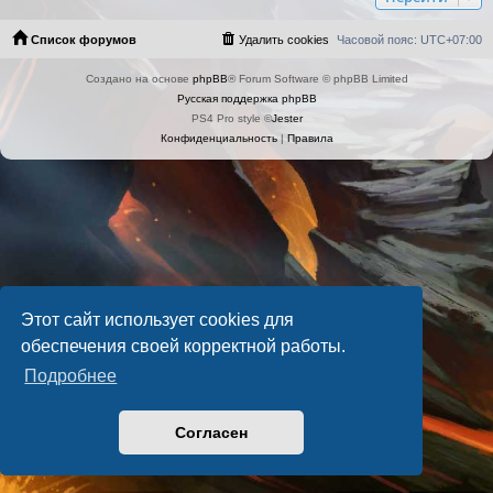
Список форумов
Удалить cookies
Часовой пояс:
UTC+07:00
Создано на основе
phpBB
® Forum Software © phpBB Limited
Русская поддержка phpBB
PS4 Pro style ©
Jester
Конфиденциальность
|
Правила
Этот сайт использует cookies для
обеспечения своей корректной работы.
Подробнее
Согласен