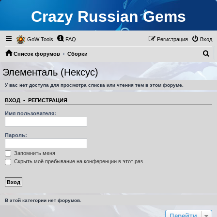
Crazy Russian Gems
GoW Tools
FAQ
Регистрация
Вход
П
Список форумов
Сборки
о
Прокачка Классов
Элементаль (Нексус)
Элементаль (Нексус)
и
У вас нет доступа для просмотра списка или чтения тем в этом форуме.
с
к
ВХОД
•
РЕГИСТРАЦИЯ
Имя пользователя:
Пароль:
Запомнить меня
Скрыть моё пребывание на конференции в этот раз
В этой категории нет форумов.
Перейти