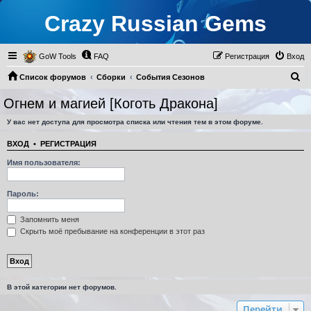
Crazy Russian Gems
GoW Tools
FAQ
Регистрация
Вход
П
Список форумов
Сборки
События Сезонов
о
Огнем и магией [Коготь Дракона]
Огнем и магией [Коготь Дракона]
и
У вас нет доступа для просмотра списка или чтения тем в этом форуме.
с
к
ВХОД
•
РЕГИСТРАЦИЯ
Имя пользователя:
Пароль:
Запомнить меня
Скрыть моё пребывание на конференции в этот раз
В этой категории нет форумов.
Перейти