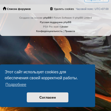
Список форумов
Удалить cookies
Часовой пояс:
UTC+07:00
Создано на основе
phpBB
® Forum Software © phpBB Limited
Русская поддержка phpBB
PS4 Pro style ©
Jester
Конфиденциальность
|
Правила
Этот сайт использует cookies для
обеспечения своей корректной работы.
Подробнее
Согласен