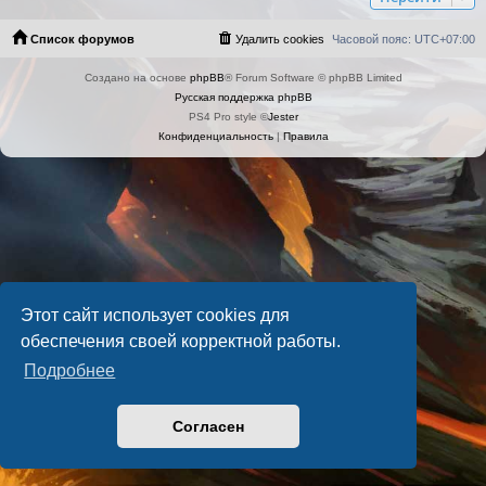
Список форумов
Удалить cookies
Часовой пояс:
UTC+07:00
Создано на основе
phpBB
® Forum Software © phpBB Limited
Русская поддержка phpBB
PS4 Pro style ©
Jester
Конфиденциальность
|
Правила
Этот сайт использует cookies для
обеспечения своей корректной работы.
Подробнее
Согласен