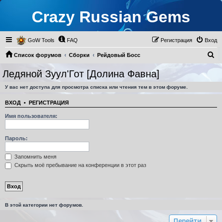
Crazy Russian Gems
GoW Tools
FAQ
Регистрация
Вход
П
Список форумов
Сборки
Рейдовый Босс
о
Ледяной Зуул'Гот [Долина Фавна]
Ледяной Зуул'Гот [Долина Фавна]
и
У вас нет доступа для просмотра списка или чтения тем в этом форуме.
с
к
ВХОД
•
РЕГИСТРАЦИЯ
Имя пользователя:
Пароль:
Запомнить меня
Скрыть моё пребывание на конференции в этот раз
В этой категории нет форумов.
Перейти