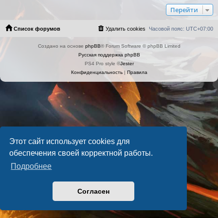
Перейти
Список форумов
Удалить cookies
Часовой пояс:
UTC+07:00
Создано на основе
phpBB
® Forum Software © phpBB Limited
Русская поддержка phpBB
PS4 Pro style ©
Jester
Конфиденциальность
|
Правила
Этот сайт использует cookies для
обеспечения своей корректной работы.
Подробнее
Согласен