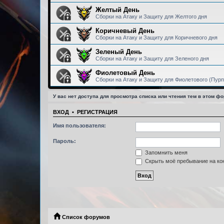
Желтый День
Сборки на Атаку и Защиту для Желтого дня
Коричневый День
Сборки на Атаку и Защиту для Коричневого дня
Зеленый День
Сборки на Атаку и Защиту для Зеленого дня
Фиолетовый День
Сборки на Атаку и Защиту для Фиолетового (Пурп
У вас нет доступа для просмотра списка или чтения тем в этом фо
ВХОД
•
РЕГИСТРАЦИЯ
Имя пользователя:
Пароль:
Запомнить меня
Скрыть моё пребывание на кон
Список форумов