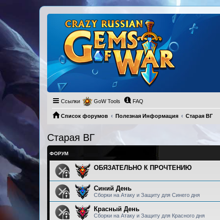
Ссылки
GoW Tools
FAQ
Список форумов
Полезная Информация
Старая ВГ
Старая ВГ
ФОРУМ
ОБЯЗАТЕЛЬНО К ПРОЧТЕНИЮ
Синий День
Сборки на Атаку и Защиту для Синего дня
Красный День
Сборки на Атаку и Защиту для Красного дня