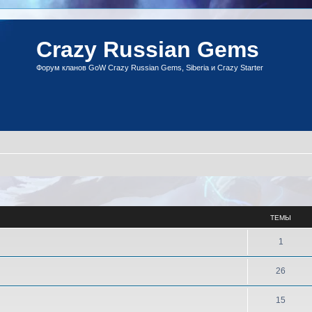
Crazy Russian Gems
Форум кланов GoW Crazy Russian Gems, Siberia и Crazy Starter
ТЕМЫ
Т
1
е
Т
26
м
е
ы
Т
15
м