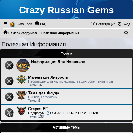
Crazy Russian Gems
GoW Tools
FAQ
Регистрация
Вход
П
Список форумов
Полезная Информация
о
Полезная Информация
и
Форум
с
к
Информация Для Новичков
Маленькие Хитрости
Небольшие уловки, и руководства для облегчения игры
Темы:
15
Тема для Флуда
Пишем, чего хотим
Темы:
5
Старая ВГ
Подфорум:
ОБЯЗАТЕЛЬНО К ПРОЧТЕНИЮ
Темы:
133
Активные темы