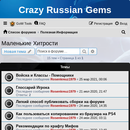
Crazy Russian Gems
GoW Tools
FAQ
Регистрация
Вход
П
Список форумов
Полезная Информация
о
Маленькие Хитрости
Маленькие Хитрости
и
Поиск
Расширенный пои
Новая тема
с
15 тем • Страница
1
из
1
к
Темы
Войска и Классы - Помощники
Последнее сообщение
Rosenkreuz1979
«
25 мар 2021, 00:06
Глоссарий Игрока
Последнее сообщение
Rosenkreuz1979
«
21 июл 2020, 21:47
Ответы:
2
Легкий способ публиковать сборки на форуме
Последнее сообщение
Rosenkreuz1979
«
24 июн 2020, 14:35
Как пользоваться копированием из браузера на PS4
Последнее сообщение
Rosenkreuz1979
«
24 июн 2020, 03:11
Рекомендации по крафту Мифов